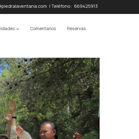
@piedralaventana.com
| Teléfono:
669425913
vidades
Comentarios
Reservas