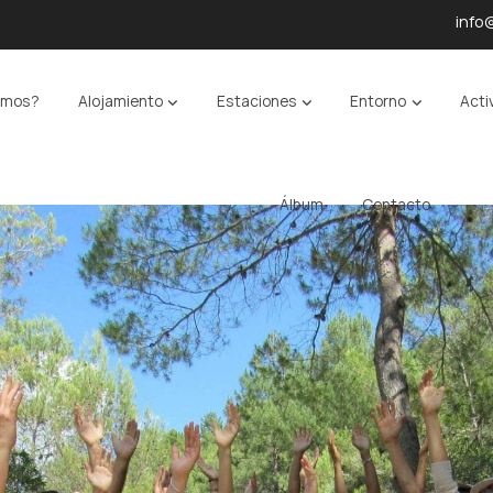
info
omos?
Alojamiento
Estaciones
Entorno
Acti
Álbum
Contacto