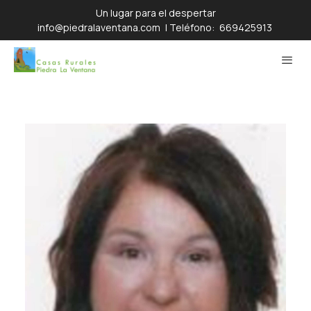
Un lugar para el despertar
info@piedralaventana.com
| Teléfono:
669425913