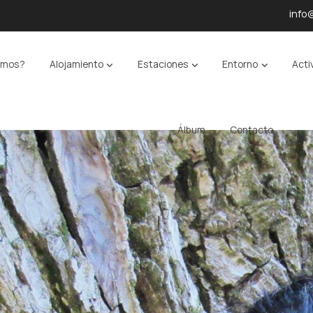
info
omos?
Alojamiento
Estaciones
Entorno
Acti
Álbum
Contacto