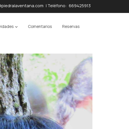
@piedralaventana.com
| Teléfono:
669425913
vidades
Comentarios
Reservas