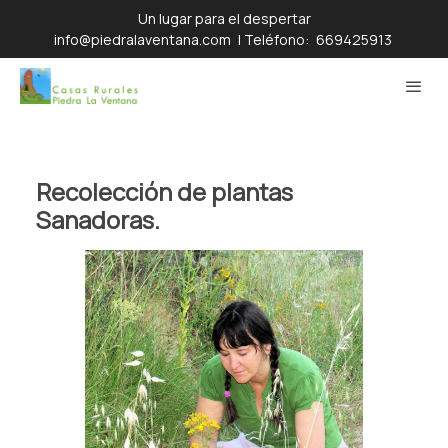
Un lugar para el despertar
info@piedralaventana.com
| Teléfono:
669425913
Recolección de plantas
Sanadoras.