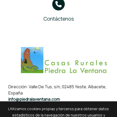
Contáctenos
Dirección: Valle De Tus, s/n, 02485 Yeste, Albacete,
España
info@piedralaventana.com
Utilizamos cookies propias y terceros para obtener datos
Teléfono:
669 425 913
estadísticos de la navegación de nuestros usuarios y